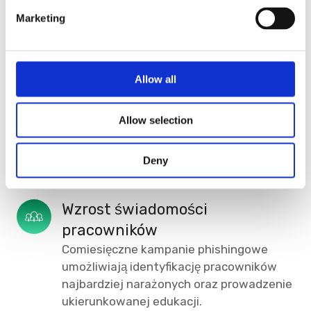
Natychmiastowe testy zagrożeń
e
Marketing
umożliwiają sprawdzanie odporności
l
organizacji na świeże, nowo odkryte
e
podatności.
c
t
Allow all
i
Priorytetyzacja podatności
o
Cymulate pokazał, które luki są
Allow selection
n
rzeczywiście wykorzystywalne przez
atakującego — pozwalając skupić zasoby
Deny
tam, gdzie mają największy wpływ.
Wzrost świadomości 
pracowników
Comiesięczne kampanie phishingowe
umożliwiają identyfikację pracowników
najbardziej narażonych oraz prowadzenie
ukierunkowanej edukacji.