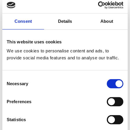
Head of Information Security and Business
Continuity w firmie
Consent
Details
About
Efekty:
This website uses cookies
We use cookies to personalise content and ads, to
Ciągła optymalizacja 
provide social media features and to analyse our traffic.
zabezpieczeń
Symulacje Cymulate ujawniły m.in.
niepoprawną konfigurację antymalware
C
Necessary
oraz opóźnienia aktualizacji na
o
endpointach. Dzięki temu zespół mógł
n
s
szybko wyeliminować problemy.
Preferences
e
n
Ochrona przed exploitami typu 
t
Statistics
one-day
S