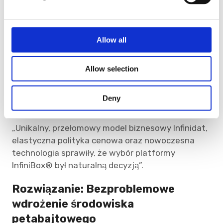
l
pamięci masowej zdolnego sprostać
e
bezprecedensowemu wzrostowi danych. Ze
c
względu na skalę i wymagania projektu
t
Allow all
przeprowadzono szczegółowy proces analizy
i
rynku. „Od wielu lat jesteśmy dużym
o
konsumentem rozwiązań klasy enterprise” —
Allow selection
n
tłumaczy menedżer. „Dzięki temu doskonale
znamy dostępne technologie oraz ofertę
Deny
głównych dostawców na rynku”.
„Unikalny, przełomowy model biznesowy Infinidat,
elastyczna polityka cenowa oraz nowoczesna
technologia sprawiły, że wybór platformy
InfiniBox® był naturalną decyzją”.
Rozwiązanie: Bezproblemowe
wdrożenie środowiska
petabajtowego