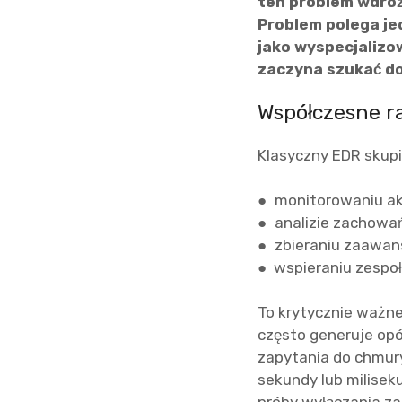
ten problem wdroż
Problem polega je
jako wyspecjalizo
zaczyna szukać d
Współczesne r
Klasyczny EDR skupi
● monitorowaniu a
● analizie zachowań 
● zbieraniu zaawan
● wspieraniu zespoł
To krytycznie ważne
często generuje opó
zapytania do chmur
sekundy lub milise