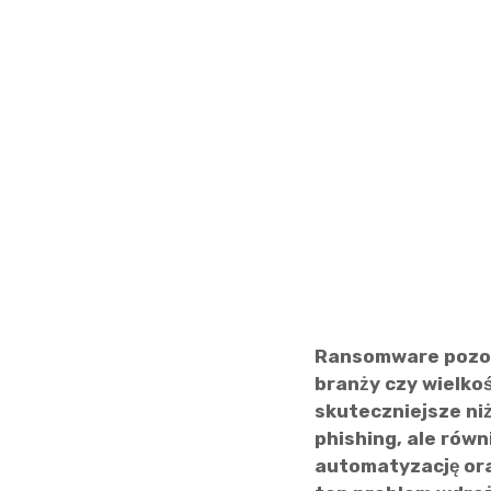
Ransomware pozost
branży czy wielkoś
skuteczniejsze niż
phishing, ale rów
automatyzację ora