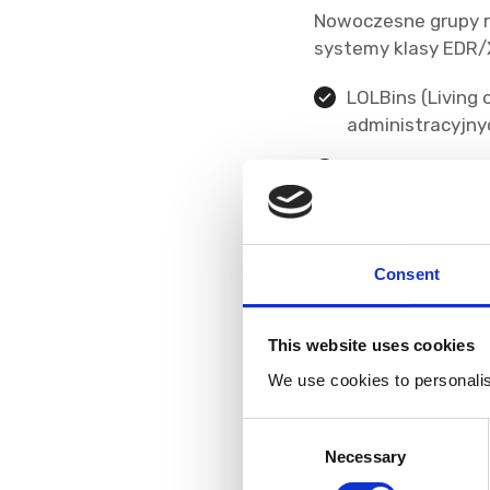
Nowoczesne grupy r
systemy klasy EDR/X
LOLBins (Living 
administracyjny
BYOVD (Bring Yo
celu uzyskania 
Tampering: Akty
uprawnień admin
Consent
Unikanie klasyc
atak.
This website uses cookies
We use cookies to personalise
Dopiero po oślepien
(backupów), napastn
C
potrzebują dodatko
Necessary
o
ransomware.
n