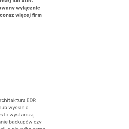
nse) lub XDR.
towany wyłącznie
oraz więcej firm
rchitektura EDR
lub wysłanie
ęsto wystarczą
anie backupów czy