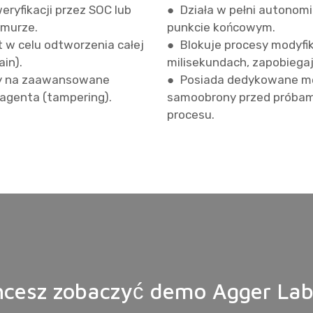
ryfikacji przez SOC lub
● Działa w pełni autonomic
chmurze.
punkcie końcowym.
t w celu odtworzenia całej
● Blokuje procesy modyfik
ain).
milisekundach, zapobiega
y na zaawansowane
● Posiada dedykowane m
 agenta (tampering).
samoobrony przed próbami
procesu.
hcesz zobaczyć demo Agger Lab