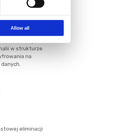
zowana,
Allow all
egle z istniejącym
sekunda. Dzięki
alii w strukturze
zyfrowania na
k danych.
:
stowej eliminacji