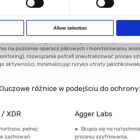
s w strategii Layered Security
uje zastąpić rozwiązań EDR/XDR. Działa jako wyspecjali
Allow selection
wa ochrony przed ransomware, która funkcjonuje równol
twa i blokuje zagrożenia tam, gdzie liczy się każda mili
nio na poziomie operacji plikowych i monitorowaniu anom
onitoring), rozwiązanie potrafi zneutralizować proces s
 aktywności, minimalizując ryzyko utraty jakichkolwie
Kluczowe różnice w podejściu do ochrony
 / XDR
Agger Labs
emetryce, pełnej
● Skupia się na natychmia
zie zachowań.
procesu szyfrowania.