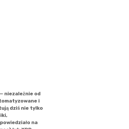
— niezależnie od
automatyzowane i
ją dziś nie tylko
ki,
dpowiedziało na