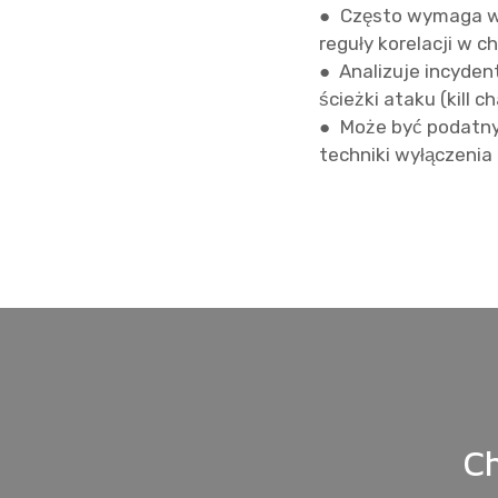
● Często wymaga we
reguły korelacji w 
● Analizuje incyden
ścieżki ataku (kill ch
● Może być podatn
techniki wyłączenia
C