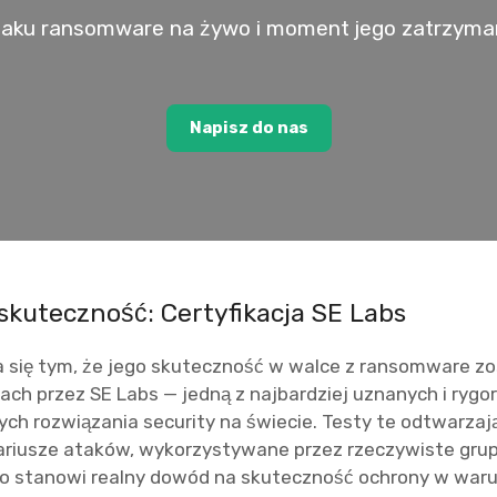
aku ransomware na żywo i moment jego zatrzymani
Napisz do nas
skuteczność: Certyfikacja SE Labs
a się tym, że jego skuteczność w walce z ransomware z
ach przez SE Labs — jedną z najbardziej uznanych i ryg
ych rozwiązania security na świecie. Testy te odtwarzają
riusze ataków, wykorzystywane przez rzeczywiste gru
co stanowi realny dowód na skuteczność ochrony w war