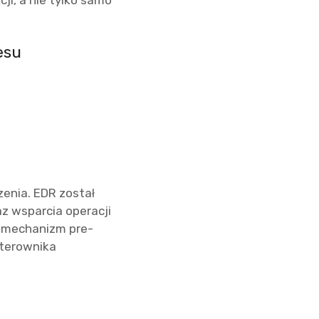
ji, a nie tylko samo
cesu
zenia. EDR został
z wsparcia operacji
y mechanizm pre-
sterownika