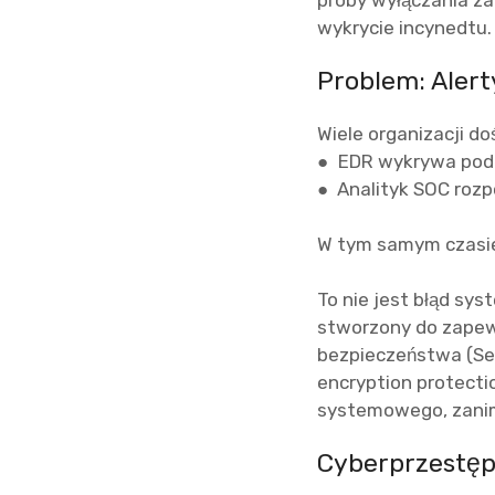
próby wyłączania za
wykrycie incynedtu
Problem: Aler
Wiele organizacji do
● EDR wykrywa pode
● Analityk SOC rozp
W tym samym czasie
To nie jest błąd sy
stworzony do zapewn
bezpieczeństwa (Se
encryption protecti
systemowego, zanim
Cyberprzestęp