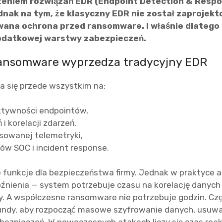
eniem rozwiązań EDR (Endpoint Detection & Respo
dnak na tym, że klasyczny EDR nie został zaprojek
wana ochrona przed ransomware. I właśnie dlatego c
odatkowej warstwy zabezpieczeń.
ansomware wyprzedza tradycyjny EDR
a się przede wszystkim na:
ktywności endpointów,
i korelacji zdarzeń,
sowanej telemetryki,
ów SOC i incident response.
 funkcje dla bezpieczeństwa firmy. Jednak w praktyce a
źnienia — system potrzebuje czasu na korelację danych 
y. A współczesne ransomware nie potrzebuje godzin. Cz
kundy, aby rozpocząć masowe szyfrowanie danych, usuw