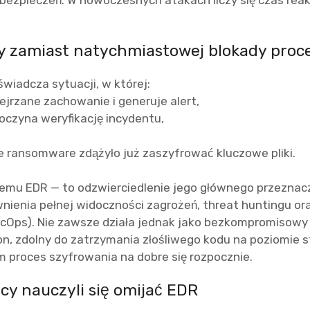
bezpieczeń. W nowoczesnych atakach liczy się czas reakc
.
ty zamiast natychmiastowej blokady pro
świadcza sytuacji, w której:
jrzane zachowanie i generuje alert,
oczyna weryfikację incydentu,
 ransomware zdążyło już zaszyfrować kluczowe pliki.
stemu EDR — to odzwierciedlenie jego głównego przeznac
ienia pełnej widoczności zagrożeń, threat huntingu ora
cOps). Nie zawsze działa jednak jako bezkompromisow
on, zdolny do zatrzymania złośliwego kodu na poziomie 
 proces szyfrowania na dobre się rozpocznie.
cy nauczyli się omijać EDR