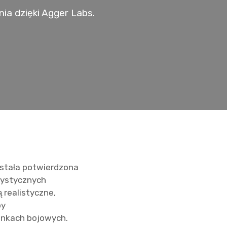
a dzięki Agger Labs.
ostała potwierdzona
orystycznych
 realistyczne,
py
unkach bojowych.