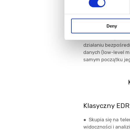
s
Rola Agger Lab
e
n
Agger Labs nie prób
Deny
t
autonomiczna warst
S
stackiem bezpieczeńs
e
działaniu bezpośred
l
danych (low-level m
e
samym początku jego
c
t
i
o
n
Klasyczny EDR
● Skupia się na tel
widoczności i anali