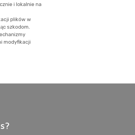
znie i lokalnie na
acji plików w
jąc szkodom.
echanizmy
 modyfikacji
s?