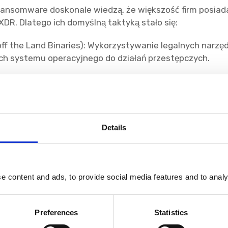
ansomware doskonale wiedzą, że większość firm posiad
DR. Dlatego ich domyślną taktyką stało się:
off the Land Binaries): Wykorzystywanie legalnych narzęd
ch systemu operacyjnego do działań przestępczych.
ur Own Vulnerable Driver): Instalowanie podatnych, leg
uprawnień jądra systemu (kernel mode).
wne techniki wyłączania, blokowania lub usuwania age
istratora.
Details
znych sygnatur i heurystyki poprzez generowanie unikal
 content and ads, to provide social media features and to analys
iu systemów bezpieczeństwa i usunięciu lokalnych kopi
icy uruchamiają właściwy proces szyfrowania. To dlate
wej, autonomicznej i trudnej do zmanipulowania warstw
Preferences
Statistics