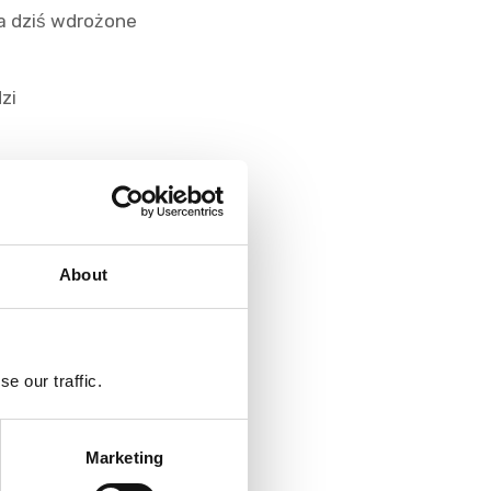
a dziś wdrożone
zi
alnych sterowników w
ntów EDR z poziomu
About
nych próbek kodu per
e our traffic.
i zapasowych
go organizacje
y ochrony anti-
Marketing